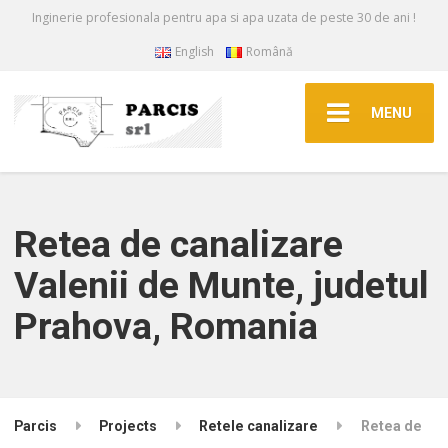
Inginerie profesionala pentru apa si apa uzata de peste 30 de ani !
English
Română
MENU
Retea de canalizare
Valenii de Munte, judetul
Prahova, Romania
Parcis
Projects
Retele canalizare
Retea de